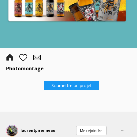
Photomontage
Soumettre un projet
...
laurentpironneau
Me rejoindre