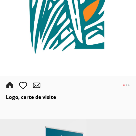
.
..
Logo, carte de visite