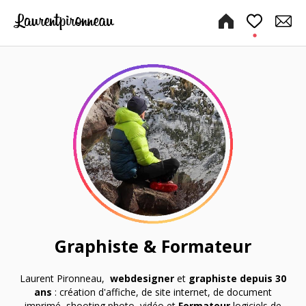
Graphiste & Formateur
Laurent Pironneau,
webdesigner
et
graphiste
depuis 30
ans
: création d'
affiche
, de
site internet
, de
document
imprimé
,
shooting photo
,
vidéo
et
Formateur
logiciels de